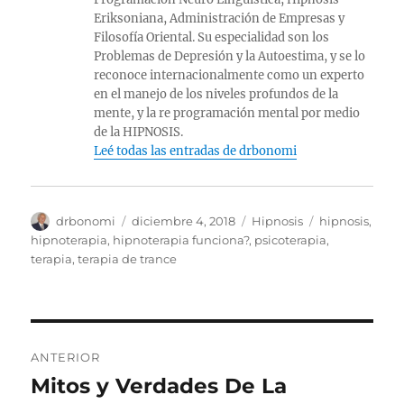
Eriksoniana, Administración de Empresas y
Filosofía Oriental. Su especialidad son los
Problemas de Depresión y la Autoestima, y se lo
reconoce internacionalmente como un experto
en el manejo de los niveles profundos de la
mente, y la re programación mental por medio
de la HIPNOSIS.
Leé todas las entradas de drbonomi
Autor
Publicado
Categorías
Etiquetas
drbonomi
diciembre 4, 2018
Hipnosis
hipnosis
,
el
hipnoterapia
,
hipnoterapia funciona?
,
psicoterapia
,
terapia
,
terapia de trance
Navegación
ANTERIOR
de
Mitos y Verdades De La
Entrada