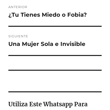
Navegación
ANTERIOR
de
¿Tu Tienes Miedo o Fobia?
Entrada
anterior:
entradas
SIGUIENTE
Una Mujer Sola e Invisible
Entrada
siguiente:
Utiliza Este Whatsapp Para