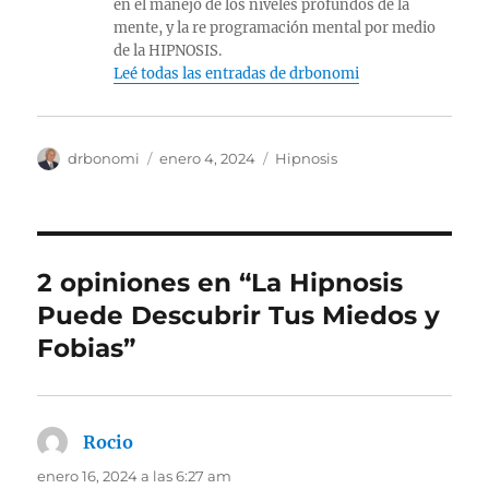
en el manejo de los niveles profundos de la
mente, y la re programación mental por medio
de la HIPNOSIS.
Leé todas las entradas de drbonomi
Autor
Publicado
Categorías
drbonomi
enero 4, 2024
Hipnosis
el
2 opiniones en “La Hipnosis
Puede Descubrir Tus Miedos y
Fobias”
Rocio
dice:
enero 16, 2024 a las 6:27 am