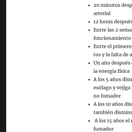
20 minutos desp
arterial
12 horas despué
Entre las 2 sema
funcionamiento 
Entre el primero
tos y la falta de
Un año después e
la energía física
A los 5 años dis
esófago y vejiga 
no fumador
A los 10 años di
también disminuy
A los 15 años el
fumador