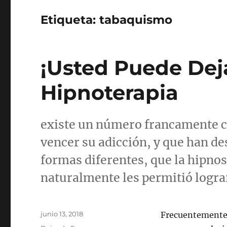
Etiqueta:
tabaquismo
¡Usted Puede Dej
Hipnoterapia
existe un número francamente c
vencer su adicción, y que han de
formas diferentes, que la hipnosi
naturalmente les permitió lograr
Publicado
junio 13, 2018
Frecuentemente l
el