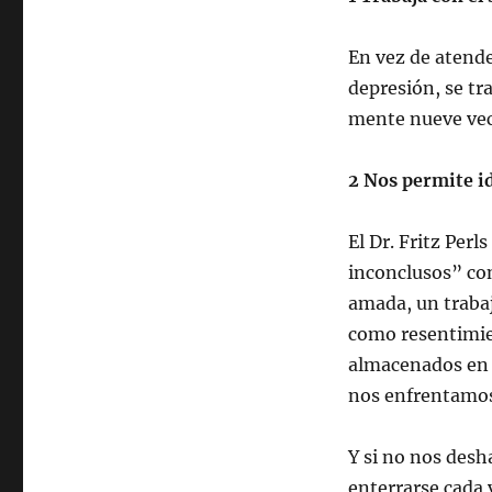
En vez de atende
depresión, se tr
mente nueve vec
2 Nos permite id
El Dr. Fritz Perl
inconclusos” con
amada, un trabaj
como resentimien
almacenados en 
nos enfrentamos
Y si no nos des
enterrarse cada