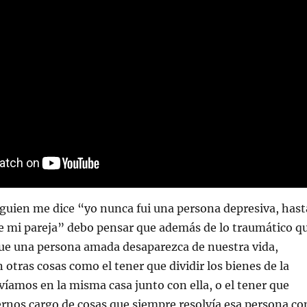
lguien me dice “yo nunca fui una persona depresiva, hast
e mi pareja” debo pensar que además de lo traumático q
que una persona amada desaparezca de nuestra vida,
otras cosas como el tener que dividir los bienes de la
víamos en la misma casa junto con ella, o el tener que
rnos cargo de cosas que siempre resolvía esa persona co