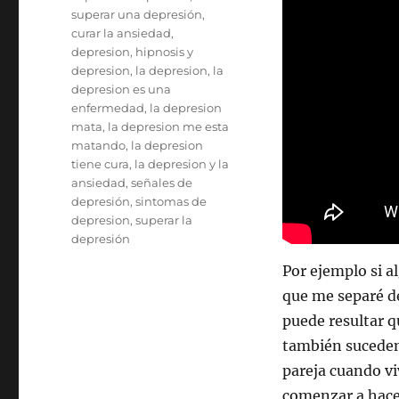
superar una depresión
,
curar la ansiedad
,
depresion
,
hipnosis y
depresion
,
la depresion
,
la
depresion es una
enfermedad
,
la depresion
mata
,
la depresion me esta
matando
,
la depresion
tiene cura
,
la depresion y la
ansiedad
,
señales de
depresión
,
sintomas de
depresion
,
superar la
depresión
Por ejemplo si a
que me separé d
puede resultar 
también suceden 
pareja cuando vi
comenzar a hace