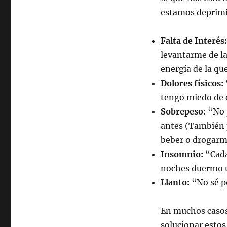
estamos deprim
Falta de Interés:
levantarme de l
energía de la qu
Dolores físicos:
tengo miedo de 
Sobrepeso:
“No 
antes (También 
beber o drogarm
Insomnio:
“Cada
noches duermo u
Llanto:
“No sé po
En muchos casos
solucionar estos