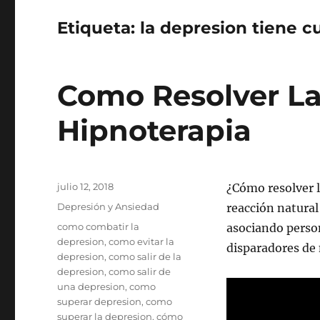
Etiqueta:
la depresion tiene c
Como Resolver L
Hipnoterapia
Publicado
julio 12, 2018
¿Cómo resolver 
el
Categorías
Depresión y Ansiedad
reacción natural
Etiquetas
como combatir la
asociando perso
depresion
,
como evitar la
disparadores de
depresion
,
como salir de la
depresion
,
como salir de
una depresion
,
como
superar depresion
,
como
superar la depresion
,
cómo