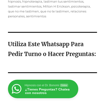
hipnosis
,
hipnoterapia
,
lastiman tus sentimientos
,
lastimar sentimientos
,
Milton H Erickson
,
psicoterapia
,
que no me lastimen
,
que no te lastimen
,
relaciones
personales
,
sentimientos
Utiliza Este Whatsapp Para
Pedir Turno o Hacer Preguntas
:
Hipnosis con el Dr. Bonomi
Online
¿Tienes Preguntas? Chatea
con nosotros