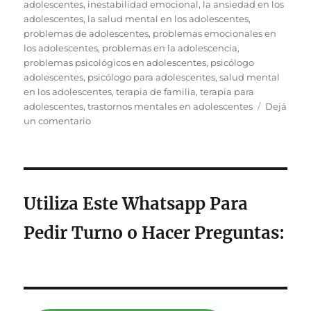
adolescentes
,
inestabilidad emocional
,
la ansiedad en los
adolescentes
,
la salud mental en los adolescentes
,
problemas de adolescentes
,
problemas emocionales en
los adolescentes
,
problemas en la adolescencia
,
problemas psicológicos en adolescentes
,
psicólogo
adolescentes
,
psicólogo para adolescentes
,
salud mental
en los adolescentes
,
terapia de familia
,
terapia para
adolescentes
,
trastornos mentales en adolescentes
Dejá
en
un comentario
Como
Contener
La
Ansiedad
Adolescente
Utiliza Este Whatsapp Para
Pedir Turno o Hacer Preguntas
: