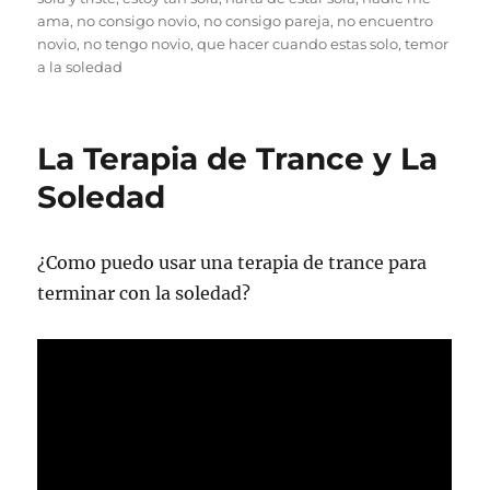
ama
,
no consigo novio
,
no consigo pareja
,
no encuentro
novio
,
no tengo novio
,
que hacer cuando estas solo
,
temor
a la soledad
La Terapia de Trance y La
Soledad
¿Como puedo usar una terapia de trance para
terminar con la soledad?