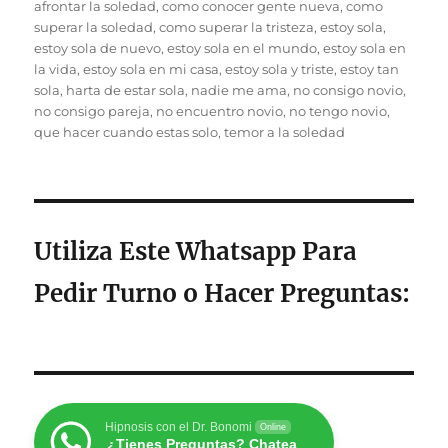
afrontar la soledad
,
como conocer gente nueva
,
como
superar la soledad
,
como superar la tristeza
,
estoy sola
,
estoy sola de nuevo
,
estoy sola en el mundo
,
estoy sola en
la vida
,
estoy sola en mi casa
,
estoy sola y triste
,
estoy tan
sola
,
harta de estar sola
,
nadie me ama
,
no consigo novio
,
no consigo pareja
,
no encuentro novio
,
no tengo novio
,
que hacer cuando estas solo
,
temor a la soledad
Utiliza Este Whatsapp Para
Pedir Turno o Hacer Preguntas
:
Hipnosis con el Dr. Bonomi
Online
¿Tienes Preguntas? Chatea